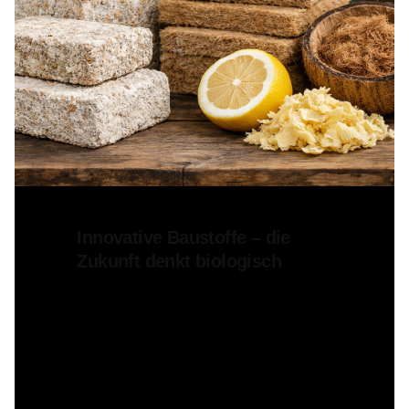
Posted by
Dirk Schmidt
5. Februar 2026
Innovative Baustoffe – die
Zukunft denkt biologisch
Die Bauwelt steht vor einem
epochalen Wandel: Steigende
Anforderungen an
Energieeffizienz,
Ressourcenschutz...