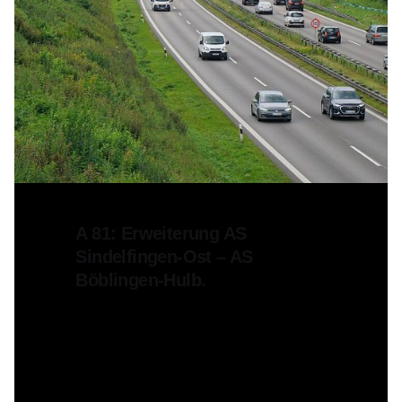
Posted by
Liv Slunitschek
5. Februar 2024
A 81: Erweiterung AS
Sindelfingen-Ost – AS
Böblingen-Hulb.
Der aktuell laufende Ausbau der
A81 bei Böblingen und
Sindelfingen stellt beson­dere...