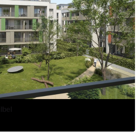
lbel
n