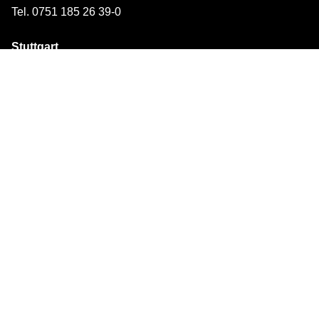
Tel. 0751 185 26 39-0
Stuttgart
Fichtenweg 53
70771 Leinfelden-Echterdingen
Tel. 0711 90 694-500
Dinkelsbühl
Nördlinger Str. 29
91550 Dinkelsbühl
Tel. 09851 5545523
© 2026
rw bauphysik
Impressum
Datenschutz
AGB
Widerrufsbelehrung
Cookie